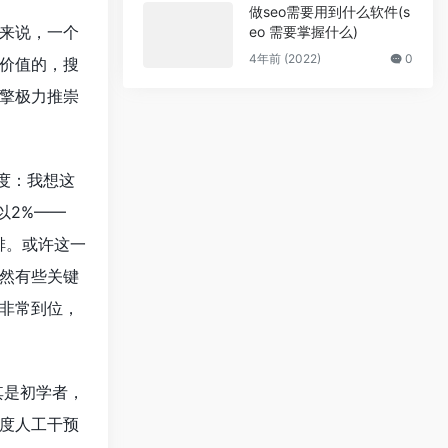
做seo需要用到什么软件(s
化来说，一个
eo 需要掌握什么)
4年前 (2022)
0
价值的，搜
擎极力推崇
密度：我想这
以2%——
排。或许这一
然有些关键
非常到位，
其是初学者，
度人工干预