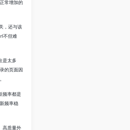
正常增加的
关，还与该
rl不但难
在是太多
录的页面因
。
新频率都是
新频率稳
、高质量外