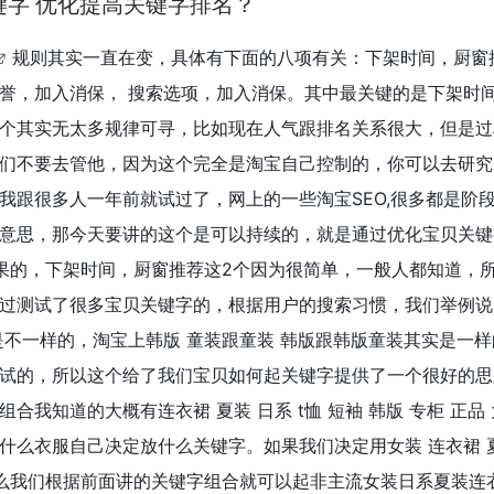
键字 优化提高关键字排名？
规则其实一直在变，具体有下面的八项有关：下架时间，厨窗
誉，加入消保， 搜索选项，加入消保。其中最关键的是下架时
个其实无太多规律可寻，比如现在人气跟排名关系很大，但是过
们不要去管他，因为这个完全是淘宝自己控制的，你可以去研究
我跟很多人一年前就试过了，网上的一些淘宝SEO,很多都是阶
意思，那今天要讲的这个是可以持续的，就是通过优化宝贝关键
果的，下架时间，厨窗推荐这2个因为很简单，一般人都知道，
过测试了很多宝贝关键字的，根据用户的搜索习惯，我们举例说
e是不一样的，淘宝上韩版 童装跟童装 韩版跟韩版童装其实是一
试的，所以这个给了我们宝贝如何起关键字提供了一个很好的思
合我知道的大概有连衣裙 夏装 日系 t恤 短袖 韩版 专柜 正品 
什么衣服自己决定放什么关键字。如果我们决定用女装 连衣裙 夏装
那么我们根据前面讲的关键字组合就可以起非主流女装日系夏装连