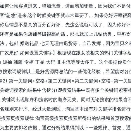
如何让顾客点进来，增加流量，进而增加销量，因为我们不是付
客”忽悠”进来,这个时候关键字就非常重要了,，如果你好评率很
你店铺是不是真的百分百好评，先这么说就可以了，因为你好评
还有是如果你店铺等级很高的话，那么就加上几钻信誉，皇#冠
法，包邮 赠送礼品 七天无理由退货等，自己发挥，因为宝贝名
广效果好 如何设置关键字】根据现在跟女装相关的热门关键字
t恤 短袖 韩版 专柜 正品 大码 非主流等等太多了。这个根据你卖
效搜索词规律以上是好货源网总结的一些优化经验，希望能对各
2) 第一关键词+空格+第二关键词=第二关键词+空格+第一关
关键词搜索的结果中含拆分(即搜索结果中既有多个关键词紧密
，关键词出现顺序和搜索时的顺序无关。同时无论搜索的结果含
名规则来排序。经过大量测试，淘宝基本没有对关键字排名进行
级搜索页搜索规律 淘宝高级搜索页搜索所得出的结果和首页搜索
为主要的排名依据，通过分析结果得到以下一些规律。首先，通