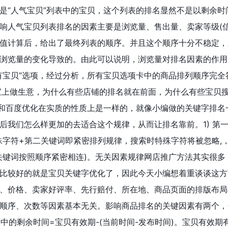
是“人气宝贝”列表中的宝贝，这个列表的排名显然不是以剩余时
响人气宝贝列表排名的因素主要是浏览量、售出量、卖家等级(信
值计算后，给出了最终列表的顺序。并且这个顺序十分不稳定，
浏览量的变化导致的。由此可以说明，浏览量对排名因素的作用
有宝贝”选项，经过分析，所有宝贝选项卡中的商品排列顺序完全
宝上做生意，为什么有些店铺的排名就在前面，为什么有些宝贝
广和百度优化在实质的性质上是一样的，就像小编做的关键字排名
后我们怎么样更加的去适合这个规律，从而让排名靠前。1) 第一
殊字符+第二关键词即紧密排列规律，搜索时特殊字符将被忽略,
关键词按照顺序紧密相连)。无关因素规律网店推广方法其实很多
比较好的就是宝贝关键字优化了，因此今天小编想着重谈谈这方
、价格、卖家好评率、先行赔付、所在地、商品页面的排版布局
顺序、次数等因素基本无关。影响商品排名的关键因素有两个，
其中的剩余时间=宝贝有效期-(当前时间-发布时间)。宝贝有效期