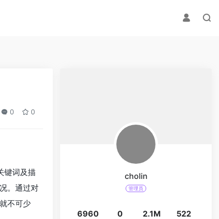
0
0
关键词及描
cholin
况。通过对
管理员
就不可少
6960
0
2.1M
522