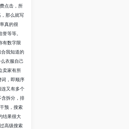
费点击，所
高，那么就写
率真的很
信誉等等。
称有数字限
组合我知道的
什么衣服自己
位卖家有所
键词，即顺序
相连又有多个
不含拆分，排
干预，搜索
的结果很大
过高级搜索