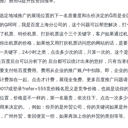
推广费用提升投资回报率。
所选定地域推广的展现位置的下一名质量度和出价决定的而是全
的呵呵，我是百度上海分公司的，这个问题可以帮您解决，打
了机票、特价机票、打折机票这个三个关键字，客户如果通过机
你出机票的价格，如果他又用打折机票访问您的网站的话，是要
同一关键字，24小时之类，点击多少次的话，只算一次的。这个
去百度后台可以分析下的 后台都可以统计出来的您好，只有当潜
要支付给百度费用。费用从企业的推广账户中扣除。即，企业的
计费加在一起。点击才计费，展现全免费。更多百度推广问题请
-0017或登录?refer=555竞价顾名思义是竞争价格，也就是说
位置，价格是不一样的，第一名最贵，依次往下。点击一次多少
用来决定的。，例如：你开的是外贸公司，你的关键词如果是外
，广州外贸，拿回便宜一些，如果再加上你的外贸的类别等等。