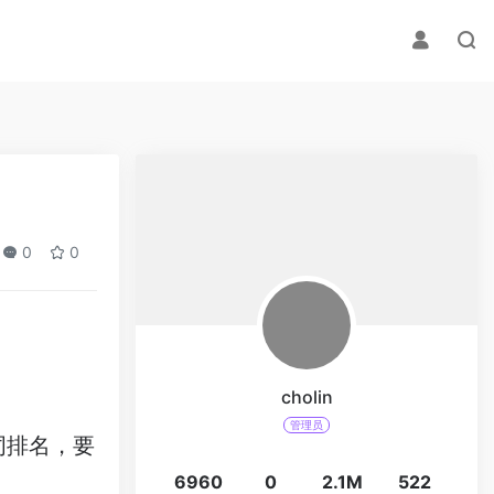
0
0
cholin
管理员
词排名，要
6960
0
2.1M
522