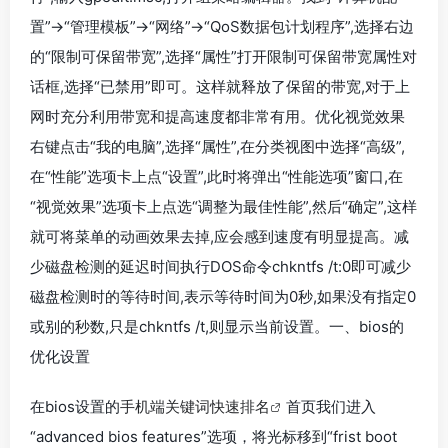
置”->“管理模板”->“网络”->“QoS数据包计划程序”,选择右边
的“限制可保留带宽”,选择“属性”打开限制可保留带宽属性对
话框,选择“已禁用”即可。这样就释放了保留的带宽,对于上
网时充分利用带宽和提高速度都非常有用。优化视觉效果
右键点击“我的电脑”,选择“属性”,在分类视图中选择“高级”,
在“性能”选项卡上点“设置”,此时将弹出“性能选项”窗口,在
“视觉效果”选项卡上点选“调整为最佳性能”,然后“确定”,这样
就可将菜单的动画效果去掉,应会感到速度有明显提高。减
少磁盘检测的延迟时间执行DOS命令chkntfs /t:0即可减少
磁盘检测时的等待时间,表示等待时间为0秒,如果没有指定0
或别的秒数,只是chkntfs /t,则显示当前设置。一、bios的
优化设置
在bios设置的
手机端关键词快速排名
首页我们进入
“advanced bios features”选项，将光标移到“frist boot