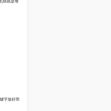
的毛病就是堆
。
键字放好而