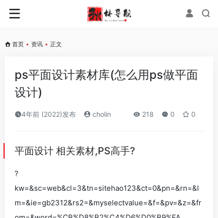
首页
•
资讯
•
正文
ps平面设计素材库(怎么用ps做平面
设计)
4年前 (2022)发布
cholin
218
0
0
平面设计 相关素材,PS高手?
?
kw=&sc=web&cl=3&tn=sitehao123&ct=0&pn=&rn=&l
m=&ie=gb2312&rs2=&myselectvalue=&f=&pv=&z=&fr
om=&word=%CB%D8%B2%C4%D6%D0%B9%FA