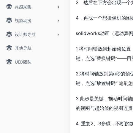
3，然后在下方会出现一个
灵感采集
4，再找一个想摄像机的图
视频动漫
solidworks动画（运动
设计师导航
其他导航
1.将时间轴放到起始侦位
键，点选“替换键码”——
UED团队
2.将时间轴放到第n秒的
键，点选“放置键码”
笔刷怎
3.此步是关键，拖动时间
的视图与起始侦的视图连贯
4. 重复2、3步骤，不断