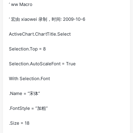
‘ ww Macro
‘ 宏由 xiaowei 录制，时间: 2009-10-6
ActiveChart.ChartTitle.Select
Selection.Top = 8
Selection.AutoScaleFont = True
With Selection.Font
.Name = “宋体”
.FontStyle = “加粗”
.Size = 18