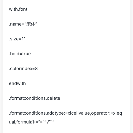
with.font
.name=”宋体”
.size=11
.bold=true
.colorindex=8
endwith
.formatconditions.delete
.formatconditions.addtype:=xlcellvalue,operator:=xleq
ual,formula1:=”=””√”””