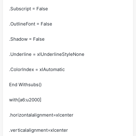
.Subscript = False
.OutlineFont = False
.Shadow = False
.Underline = xlUnderlineStyleNone
.ColorIndex = xlAutomatic
End Withsubs()
with[a6:u2000]
.horizontalalignment=xlcenter
.verticalalignment=xlcenter