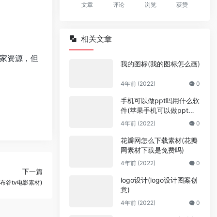
文章
评论
浏览
获赞
相关文章
家资源，但
我的图标(我的图标怎么画)
4年前 (2022)
0
手机可以做ppt吗用什么软
件(苹果手机可以做ppt吗
用什么软件)
4年前 (2022)
0
花瓣网怎么下载素材(花瓣
网素材下载是免费吗)
4年前 (2022)
0
下一篇
logo设计(logo设计图案创
布谷tv电影素材)
意)
4年前 (2022)
0