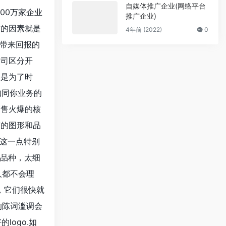
自媒体推广企业(网络平台
00万家企业
推广企业)
首的因素就是
4年前 (2022)
0
带来回报的
公司区分开
不是为了时
如同你业务的
销售火爆的核
有的图形和品
这一点特别
刷品种，太细
人都不会理
体，它们很快就
的陈词滥调会
logo.如