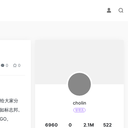
0
0
式给大家分
cholin
如标志邦。
管理员
GO。
6960
0
2.1M
522