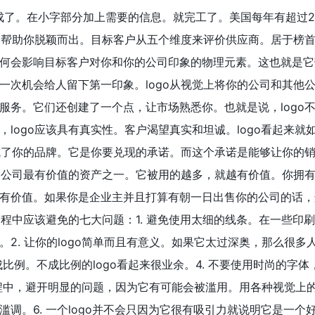
完成了。在小字部分加上需要的信息。就完工了。美国每年有超过2
能够帮助你脱颖而出。目标客户从五个维度来评价供应商。居于榜
何会影响目标客户对你和你的公司印象的物理元素。这也就是它
一次机会给人留下第一印象。logo从视觉上将你的公司和其他
服务。它们还创建了一个点，让市场熟悉你。也就是说，logo
logo应该具有真实性。客户渴望真实和坦诚。logo看起来就
构成了你的品牌。它是你要兑现的承诺。而这个承诺是能够让你的
你的公司最有价值的资产之一。它被用的越多，就越有价值。你拥
有价值。如果你是企业主并且打算有朝一日出售你的公司的话，
过程中应该避免的七大问题：1. 避免使用太细的线条。在一些印
2. 让你的logo简单而且有意义。如果它太过深奥，那么很多
且成比例。不成比例的logo看起来很业余。4. 不要使用时尚的字
o过程中，避开明显的问题，因为它有可能会被滥用。用各种视觉上
调。6. 一个logo并不会只因为它很有吸引力就说明它是一个好的