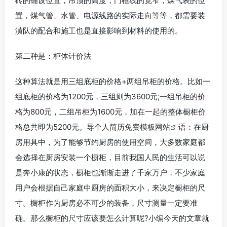
砖的铺设位置，吊顶的高度，门框线的宽窄，煤气表的位
置，煤气管、水管、电源线路的实际走向等等，都需要装
潢队的配合和施工也是直接影响到材料的使用的。
第二种是：柜体计价法
这种算法就是用三组底柜的价格+两组吊柜的价格。比如一
组底柜的价格为1200元，三组则为3600元;一组吊柜的价
格为800元，二组吊柜为1600元，加在一起的整体橱柜价
格总共即为5200元。导
个人简历免费模板网站
语：在厨
房用具中，为了能够节约厨房的使用空间，大多数家庭都
会选择在厨房安装一个橱柜，目前我国人民的生活可以说
是奔小康的状态，橱柜也渐渐走进了千家万户，不少家庭
用户会根据自己家庭中厨房的面积大小，来决定橱柜的尺
寸。橱柜作为厨房必不可少的装备，尺寸测量一定要准
确。那么橱柜的尺寸应该要怎么计算呢?小编今天的文章就