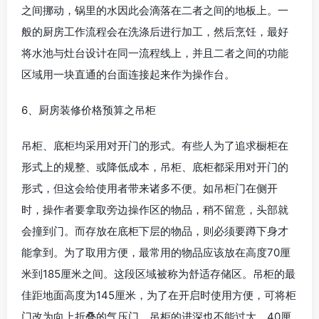
之间挪动，锅里的水因此会滴落在二者之间的地板上。一
般的厨房工作流程会在洗涤后进行加工，然后烹饪，最好
将水池与灶台设计在同一流程线上，并且二者之间的功能
区域用一块直通的台面连接起来作为操作台。
6、厨房装修价格预算之吊柜
吊柜、底柜均采用对开门的形式。有些人为了追求橱柜在
形式上的规整、或降低成本，吊柜、底柜都采用对开门的
形式，但这会给使用者带来诸多不便。如吊柜门在侧开
时，操作者要拿取旁边操作区的物品，稍不留意，头部就
会撞到门。而存放在底柜下层的物品，则必须要蹲下身才
能拿到。为了取用方便，最常用的物品应该放在高度70厘
米到185厘米之间。这段区域被称为舒适存储区。吊柜的最
佳距地面高度为145厘米，为了在开启时使用方便，可将柜
门改为向上折叠的气压门。吊柜的进深也不能过大，40厘