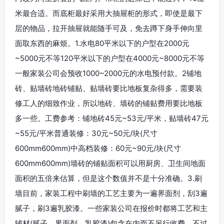
米最合适。而底柜最好采用大抽屉柜的形式，即使是最下
层的物品，拉开抽屉就能随手可及，免去蹲下身手伸向里
面取东西的麻烦。1.水电80平米以下的户型在2000元
~5000元不等120平米以下的户型在4000元~8000元不等
一般家装公司会预收1000~2000元的水电预付款。2铺地
砖、贴墙砖地砖铺贴、贴墙砖要比地板复杂得多，需要装
修工人的细致作业，所以地砖、墙砖的铺贴费用要比地板
多一些。工费参考：铺地砖45元~53元/平米，贴墙砖47元
~55元/平米普通装修：30元~50元/块(尺寸
600mm600mm)中高档装修：60元~90元/块(尺寸
600mm600mm)墙砖的铺贴面积可以用厨房、卫生间地面
面积的五倍来估算，但是这个数值并不是十分准确。3.刷
墙目前，家装工程中刷墙的工艺主要为一遍界面剂，刮3遍
腻子，刷3遍乳胶漆。一些家装公司在报价时都将工艺和主
辅材(腻子、界面剂、乳胶漆)包含在内而不另行收费。不过