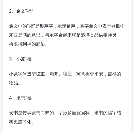
2、金文“福”
金文中的“福”是形声字，示形畐声，畐字金文中表示器皿中
东西是满的意思，与示字合起来就是盛满贡品供奉神灵，
祈求得到神的庇佑。
3、小篆“福”
小篆字体造型稳重、均齐、端庄，寓意祈求平安，吉祥的
物品。
4、隶书“福”
隶书是传承篆书而来的，字形多呈宽扁状，隶书的福字结
构更趋简化。