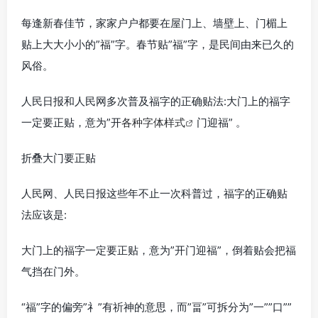
每逢新春佳节，家家户户都要在屋门上、墙壁上、门楣上
贴上大大小小的”福”字。春节贴”福”字，是民间由来已久的
风俗。
人民日报和人民网多次普及福字的正确贴法:大门上的福字
一定要正贴，意为”开
各种字体样式
门迎福” 。
折叠大门要正贴
人民网、人民日报这些年不止一次科普过，福字的正确贴
法应该是:
大门上的福字一定要正贴，意为”开门迎福”，倒着贴会把福
气挡在门外。
“福”字的偏旁”礻”有祈神的意思，而”畐”可拆分为”一””口””