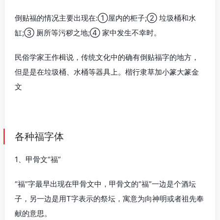
倒贴福的情况主要出现在:①屋内的柜子;② 垃圾桶和水
缸;③ 厕所等污秽之地;④ 家中发生不幸时。
民俗学家王作楫说，传统文化中的确有倒贴福字的地方，
但是是在垃圾桶、水桶等器具上。楷行隶草加小篆大篆金
文
各种福字体
1、甲骨文“福”
“福”字最早出现在甲骨文中，甲骨文的“福”一边是个酒坛
子，另一边是用T字表示的祭坛，寓意为向神明或者祖先奉
献的意思。