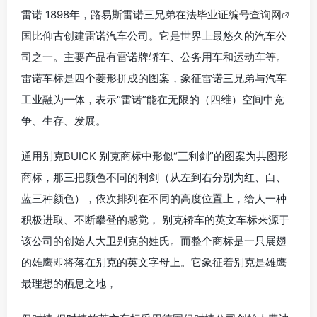
雷诺 1898年，路易斯雷诺三兄弟在法
毕业证编号查询网
国比仰古创建雷诺汽车公司。它是世界上最悠久的汽车公
司之一。主要产品有雷诺牌轿车、公务用车和运动车等。
雷诺车标是四个菱形拼成的图案，象征雷诺三兄弟与汽车
工业融为一体，表示“雷诺”能在无限的（四维）空间中竞
争、生存、发展。
通用别克BUICK 别克商标中形似“三利剑”的图案为共图形
商标，那三把颜色不同的利剑（从左到右分别为红、白、
蓝三种颜色），依次排列在不同的高度位置上，给人一种
积极进取、不断攀登的感觉， 别克轿车的英文车标来源于
该公司的创始人大卫别克的姓氏。而整个商标是一只展翅
的雄鹰即将落在别克的英文字母上。它象征着别克是雄鹰
最理想的栖息之地，