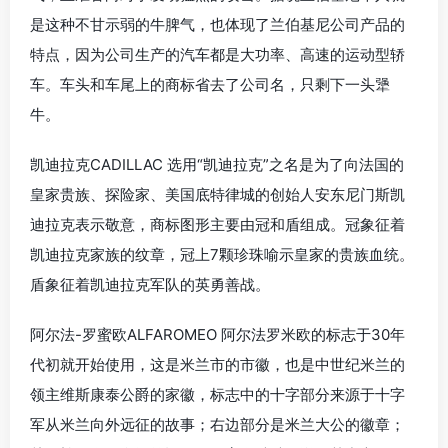
是这种不甘示弱的牛脾气，也体现了兰伯基尼公司产品的
特点，因为公司生产的汽车都是大功率、高速的运动型轿
车。车头和车尾上的商标省去了公司名，只剩下一头犟
牛。
凯迪拉克CADILLAC 选用“凯迪拉克”之名是为了向法国的
皇家贵族、探险家、美国底特律城的创始人安东尼门斯凯
迪拉克表示敬意，商标图形主要由冠和盾组成。冠象征着
凯迪拉克家族的纹章，冠上7颗珍珠喻示皇家的贵族血统。
盾象征着凯迪拉克军队的英勇善战。
阿尔法-罗蜜欧ALFAROMEO 阿尔法罗米欧的标志于30年
代初就开始使用，这是米兰市的市徽，也是中世纪米兰的
领主维斯康泰公爵的家徽，标志中的十字部分来源于十字
军从米兰向外远征的故事；右边部分是米兰大公的徽章；