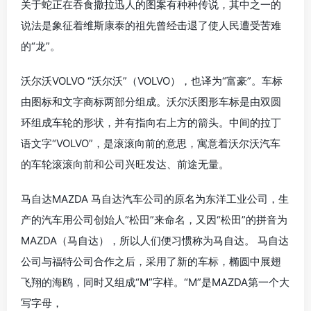
关于蛇正在吞食撒拉迅人的图案有种种传说，其中之一的
说法是象征着维斯康泰的祖先曾经击退了使人民遭受苦难
的“龙”。
沃尔沃VOLVO “沃尔沃”（VOLVO），也译为“富豪”。车标
由图标和文字商标两部分组成。沃尔沃图形车标是由双圆
环组成车轮的形状，并有指向右上方的箭头。中间的拉丁
语文字“VOLVO”，是滚滚向前的意思，寓意着沃尔沃汽车
的车轮滚滚向前和公司兴旺发达、前途无量。
马自达MAZDA 马自达汽车公司的原名为东洋工业公司，生
产的汽车用公司创始人“松田”来命名，又因“松田”的拼音为
MAZDA（马自达），所以人们便习惯称为马自达。 马自达
公司与福特公司合作之后，采用了新的车标，椭圆中展翅
飞翔的海鸥，同时又组成“M”字样。“M”是MAZDA第一个大
写字母，