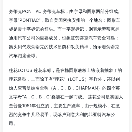
旁蒂克PONTIAC 旁蒂克车标，由字母和图形两部分组成。
字母“PONTIAC”，取自美国密执安州的一个地名：图形车
标是带十字标记的箭头。而十字形标记，则表示旁蒂克是
通用汽车公司的重要成员，也象征旁蒂克汽车安全可靠；
箭头则代表旁蒂克的技术超前和攻关精神，预示着旁蒂克
汽车跑遍全球。
莲花LOTUS 莲花车标，是在椭圆形底板上镶嵌着抽象了的
莲花造型，上面除了有“莲花”（LOTUS）字样外，还以创
始人查普曼姓名全称（A．C．B．CHAPMAN）的四个英
文字母“A．C．B．C”叠加在一起而成。 莲花公司是英国人
查普曼1951年创立的，主要生产跑车，由于规模小，在激
烈的竞争中几经易手，现落户到意大利的菲亚特汽车公
司。