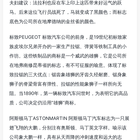
夫妇建议：法拉利也应在车上印上这匹带来好运气的跃
马。后来这位飞行员战死了，马就变成了黑颜色；而标志
底色为公司所在地摩德纳的金丝雀的颜色。
标致PEUGEOT 标致汽车公司的前身，是19世纪初标致家
族皮埃尔兄弟开办的一家生产拉锯、弹簧等铁制工具的小
作坊。这些铁制品的商标是一个威武的雄狮，它是公司所
在地弗南修昆蒂省的标志，有不可征服的喻意。体现了标
致拉锯的三大优点：锯齿象雄狮的牙齿久经耐磨、锯身象
狮子的脊梁骨富有弹性、拉锯的性能象狮子一样所向无
阻。当1890年，第一辆标致汽车问世时，为表明它的高品
质，公司决定仍沿用“雄狮”商标。
阿斯顿马丁ASTONMARTIN 阿斯顿马丁汽车标志为一只展
翅飞翔的大鹏，分别注有奥斯顿、马丁英文字样。喻示该
公司象大鹏一样，具有从天而降的冲刺速度和远大的志