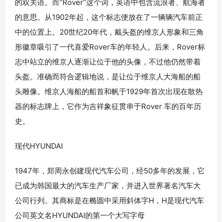
的双关语。而“Rover”这个词，英语中包含流浪者、航海者
的意思。从1902年起，这个标志便放在了一辆辆汽车前正
中的位置上。20世纪20年代，戴头盔的维京人形象和三角
形徽章吸引了一代喜爱Rover车的年轻人。后来，Rover标
志中站立的维京人逐渐让位于他的头像，不过他仍然带着
头盔。准确而符合逻辑地说，是让位于维京人大海船的船
头雕像。维京人海船的船首和帆于1929年首次出现在散热
器的标志牌上，它作为吉祥象征贯串于Rover 车的百年历
史。
现代HYUNDAI
1947年，郑周永创建现代汽车公司，经50多年的发展，它
已成为韩国最大的汽车生产厂家，并进入世界著名汽车大
公司行列。其商标是在椭圆中采用斜体字H，H是现代汽车
公司英文名HYUNDAI的第一个大写字母