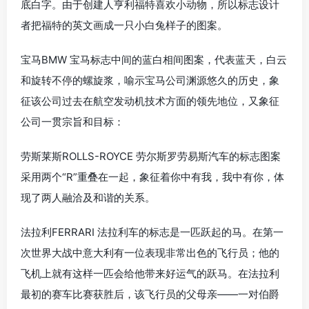
底白字。由于创建人亨利福特喜欢小动物，所以标志设计
者把福特的英文画成一只小白兔样子的图案。
宝马BMW 宝马标志中间的蓝白相间图案，代表蓝天，白云
和旋转不停的螺旋浆，喻示宝马公司渊源悠久的历史，象
征该公司过去在航空发动机技术方面的领先地位，又象征
公司一贯宗旨和目标：
劳斯莱斯ROLLS-ROYCE 劳尔斯罗劳易斯汽车的标志图案
采用两个“R”重叠在一起，象征着你中有我，我中有你，体
现了两人融洽及和谐的关系。
法拉利FERRARI 法拉利车的标志是一匹跃起的马。在第一
次世界大战中意大利有一位表现非常出色的飞行员；他的
飞机上就有这样一匹会给他带来好运气的跃马。在法拉利
最初的赛车比赛获胜后，该飞行员的父母亲——一对伯爵