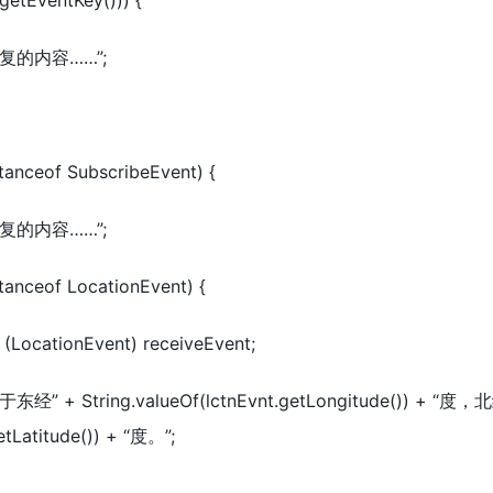
t.getEventKey())) {
要回复的内容……”;
nstanceof SubscribeEvent) {
要回复的内容……”;
nstanceof LocationEvent) {
 (LocationEvent) receiveEvent;
东经” + String.valueOf(lctnEvnt.getLongitude()) + “度，
etLatitude()) + “度。”;