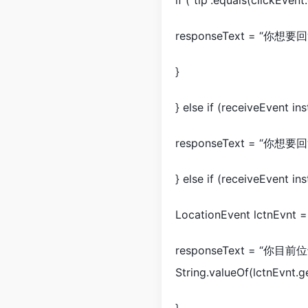
if (“tip”.equals(clickEven
responseText = “你想
}
} else if (receiveEvent i
responseText = “你想
} else if (receiveEvent i
LocationEvent lctnEvnt =
responseText = “你目前位于
String.valueOf(lctnEvnt.g