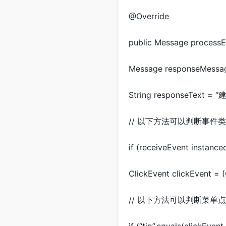
@Override
public Message processE
Message responseMessage
String responseText = 
// 以下方法可以判断事件
if (receiveEvent instance
ClickEvent clickEvent = (
// 以下方法可以判断菜