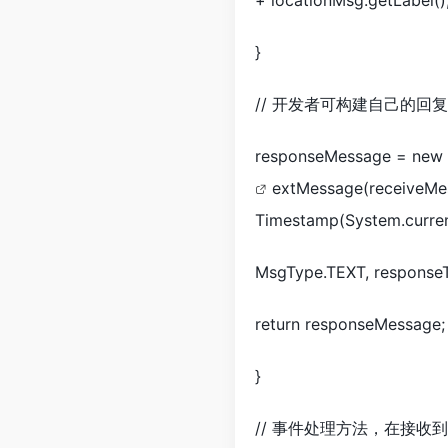
+ locationMsg.getLabel()
}
// 开发者可构建自己的回复
responseMessage = new
extMessage(receiveMe
Timestamp(System.current
MsgType.TEXT, responseT
return responseMessage;
}
// 事件处理方法，在接