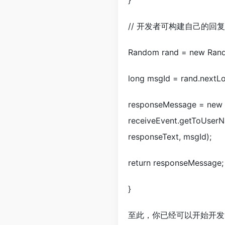
}
// 开发者可构建自己的回复
Random rand = new Rand
long msgId = rand.nextLo
responseMessage = new 
receiveEvent.getToUserN
responseText, msgId);
return responseMessage;
}
至此，你已经可以开始开发