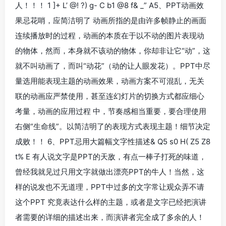
人！！！ 1 ]+ L’ @! ?) g- C b1 @8 f& _” A5、PPT动画效
果忌花哨，应简洁明了 动画所指的是由许多帧静止的画面
连续播放时的过程，动画的本质在于以不动的图片表现动
的物体，然而，本身就不该动的物体，你却非让它“动”，这
就不叫动画了，而叫“动花”（动的让人眼发花）。PPT中尽
量选用能表现主题的动画效果，动画方案不可混乱，无关
联的动画应严禁使用，甚至连幻灯片的切换方式都应细心
考量，动画的应用过程 中，节奏感相当重要，要合理使用
右侧“生命线”。以简洁明了的表现方式表现主题！细节决定
成败！！ 6、PPT忌用大篇幅文字性描述& Q5 s0 H( Z5 Z8
t% E 有人说文字是PPT的天敌，有点一棒子打死的味道，
曾经我就见过只用文字就做出漂亮PPT的牛人！当然，这
样的说发也不无道理，PPT中过多的文字常让观众弄不请
这个PPT 究竟表达什么样的主题，或者是文字已经把演讲
者需要的详细的描述出来，而演讲者完全成了多余的人！