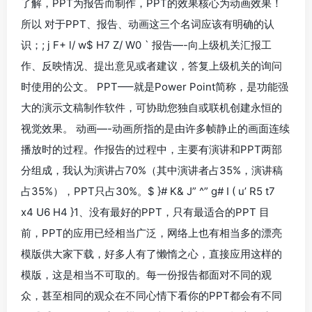
了解，PPT为报告而制作，PPT的效果核心为动画效果！
所以 对于PPT、报告、动画这三个名词应该有明确的认
识；; j F+ l/ w$ H7 Z/ W0 ` 报告—-向上级机关汇报工
作、反映情况、提出意见或者建议，答复上级机关的询问
时使用的公文。 PPT—–就是Power Point简称，是功能强
大的演示文稿制作软件，可协助您独自或联机创建永恒的
视觉效果。 动画—-动画所指的是由许多帧静止的画面连续
播放时的过程。作报告的过程中，主要有演讲和PPT两部
分组成，我认为演讲占70%（其中演讲者占35%，演讲稿
占35%），PPT只占30%。$ }# K& J” ^” g# I ( u’ R5 t7
x4 U6 H4 }1、没有最好的PPT，只有最适合的PPT 目
前，PPT的应用已经相当广泛，网络上也有相当多的漂亮
模版供大家下载，好多人有了懒惰之心，直接应用这样的
模版，这是相当不可取的。每一份报告都面对不同的观
众，甚至相同的观众在不同心情下看你的PPT都会有不同