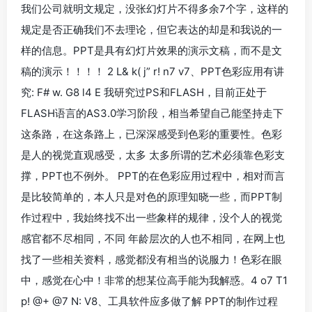
我们公司就明文规定，没张幻灯片不得多余7个字，这样的
规定是否正确我们不去理论，但它表达的却是和我说的一
样的信息。PPT是具有幻灯片效果的演示文稿，而不是文
稿的演示！！！！ 2 L& k( j” r! n7 v7、PPT色彩应用有讲
究: F# w. G8 l4 E 我研究过PS和FLASH，目前正处于
FLASH语言的AS3.0学习阶段，相当希望自己能坚持走下
这条路，在这条路上，已深深感受到色彩的重要性。色彩
是人的视觉直观感受，太多 太多所谓的艺术必须靠色彩支
撑，PPT也不例外。 PPT的在色彩应用过程中，相对而言
是比较简单的，本人只是对色的原理知晓一些，而PPT制
作过程中，我始终找不出一些象样的规律，没个人的视觉
感官都不尽相同，不同 年龄层次的人也不相同，在网上也
找了一些相关资料，感觉都没有相当的说服力！色彩在眼
中，感觉在心中！非常的想某位高手能为我解惑。4 o7 T1
p! @+ @7 N: V8、工具软件应多做了解 PPT的制作过程