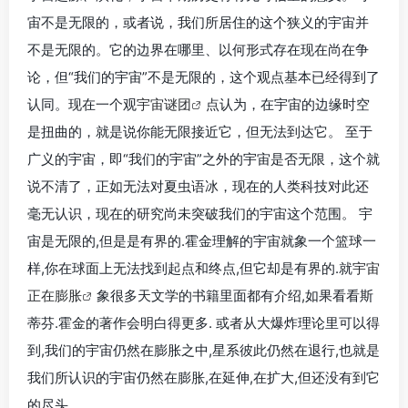
宙不是无限的，或者说，我们所居住的这个狭义的宇宙并
不是无限的。它的边界在哪里、以何形式存在现在尚在争
论，但“我们的宇宙”不是无限的，这个观点基本已经得到了
认同。现在一个观
宇宙谜团
点认为，在宇宙的边缘时空
是扭曲的，就是说你能无限接近它，但无法到达它。 至于
广义的宇宙，即“我们的宇宙”之外的宇宙是否无限，这个就
说不清了，正如无法对夏虫语冰，现在的人类科技对此还
毫无认识，现在的研究尚未突破我们的宇宙这个范围。 宇
宙是无限的,但是是有界的.霍金理解的宇宙就象一个篮球一
样,你在球面上无法找到起点和终点,但它却是有界的.就
宇宙
正在膨胀
象很多天文学的书籍里面都有介绍,如果看看斯
蒂芬.霍金的著作会明白得更多. 或者从大爆炸理论里可以得
到,我们的宇宙仍然在膨胀之中,星系彼此仍然在退行,也就是
我们所认识的宇宙仍然在膨胀,在延伸,在扩大,但还没有到它
的尽头。