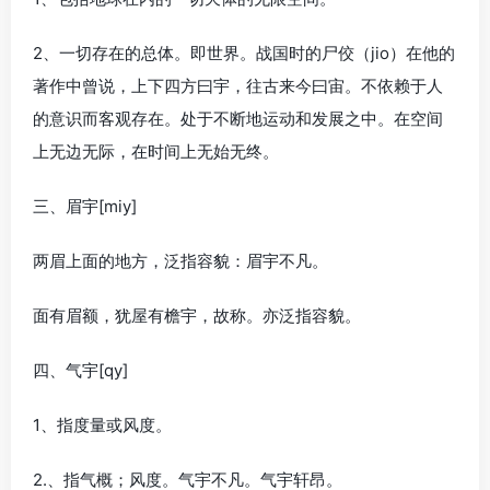
2、一切存在的总体。即世界。战国时的尸佼（jio）在他的
著作中曾说，上下四方曰宇，往古来今曰宙。不依赖于人
的意识而客观存在。处于不断地运动和发展之中。在空间
上无边无际，在时间上无始无终。
三、眉宇[miy]
两眉上面的地方，泛指容貌：眉宇不凡。
面有眉额，犹屋有檐宇，故称。亦泛指容貌。
四、气宇[qy]
1、指度量或风度。
2.、指气概；风度。气宇不凡。气宇轩昂。