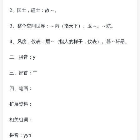
2、国土，疆土：故～。
3、整个空间世界：～内（指天下）。玉～。～航。
4、风度，仪表：眉～（指人的样子，仪表）。器～轩昂。
二、拼音：y
三、部首：宀
四、笔画：
扩展资料：
相关组词：
拼音：yyn