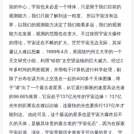
宙的中心，宇宙也未必是一个球体，只是限于我们目前的
观测能力，我们只能了解到这一程度。 所以宇宙没有边
界，以我们的观测能力决定了我们能看多远，我们的观测
能力在发展，观测的范围也在变大。不过按照宇宙大爆炸
的理论，宇宙还在不断的扩大。茫茫宇宙无边无际，其深
邃让人难以想象， 1999年4月，美国纽约州立大学的一个
天文研究小组，利用”哈勃”太空望远镜的巨大威力。经过2
年多时间的周密观测，并用电子计算机进行科学处理，剔
除了分布在该方向上交迭在一起的400多个天体图像，终
于”请”出了一个最古老星系，从它退行膨胀的速度高达光速
的96.66%推算，它应处于137亿光年的宇宙边缘！ 137亿
光年的距离实在难以比喻，连最快的光也要疾行137亿年才
能到达。 由此可见，这个最远的星系也是宇宙大爆炸后不
久的天体，是极其珍贵的最古老的”宇宙化石”，因为在探索
宇宙起源、演化，宇宙早期历史将有无可估量的意义。 宇