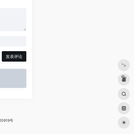
发表评论
">
20919号