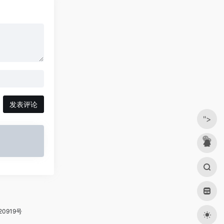
发表评论
">
20919号