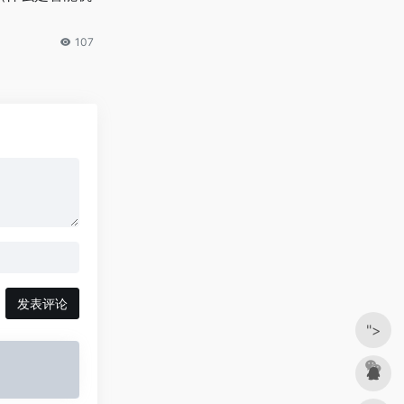
107
发表评论
">