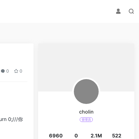
0
0
cholin
rn 0;///你
管理员
6960
0
2.1M
522