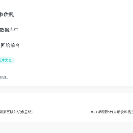
取数据,
数据库中
返回给前台
图片大全
转载。
浩强第五版知识点总结)
c++课程设计(自动饮料售货