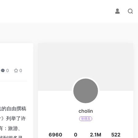
)
0
0
杂志的自由撰稿
cholin
设计》列举了许
管理员
别有：旅游、
6960
0
2.1M
522