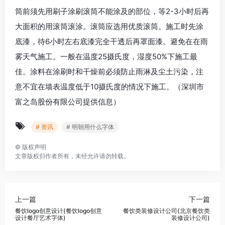
筒前须先用刷子涂刷滚筒不能涂及的部位，等2-3小时后再
大面积的用滚筒滚涂。滚筒应选用优质滚筒。施工时先涂
底漆，待6小时左右底漆完全干透后再罩面漆。避免在在雨
雾天气施工。一般在温度25摄氏度，湿度50%下施工最
佳。涂料在涂刷时和干燥前必须防止雨淋及尘土污染，注
意不宜在墙表温度低于10摄氏度的情况下施工。（深圳市
富之岛股份有限公司提供信息）
# 资讯
# 明朝用什么字体
©
版权声明
文章版权归作者所有，未经允许请勿转载。
上一篇
下一篇
餐饮logo创意设计(餐饮logo创意
餐饮类装修设计公司(北京餐饮类
设计餐厅艺术字体)
装修设计公司)