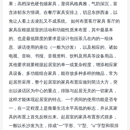
果；高档深色硬包镶家具，显得风格典雅，气韵深沉，富
含浓郁东方情调。在餐厅家具安排上，切忌东拼西凑，以
免让人看上去凌乱又不成系统。 如何布置客厅家具 客厅的
家具应根据居室的活动和功能性质来布置，其中最基本
的、也是最低限度的要求是设计包括茶几在内的一组休
息、谈话使用的座位（一般为沙发），以及相应的、诸如
电视、音响、书报、音视资料、饮料及用具等设备用品，
其他要求就要根据起居室的单一或复杂程度，增添相应家
具设备。多功能组合家具，能存放多种多样的物品，常为
起居所采用，整个起居室的家具布置应做到简洁大方，突
出以谈话区为中心的重点，排除与起居无关的一切家具，
这样才能体现起居室的特点。一个房间的使用功能是否专
一，在一定程度上是衡量生活水平高低的标志，并从其家
具的布置上首先反映出来。起居室的家具布置形式很多，
一般以长沙发为主，排成“一”字形、“i”型、“u”字型和双排