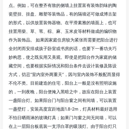
点。例如，可在整齐有致的侧墙上挂置富有装饰韵味的陶
瓷壁挂、挂盘、雕塑等装饰品，有的隔墙还可做成博古架
的形式，以供放置装饰器物。在平滑素雅的墙面上，也可
挂置用柴、草、苇、棕、麻、玉米皮等材料做成的编织物
作为装饰品。 如果因家庭住房较为紧张而需要把阳台进行
全封闭而安排成孩子卧室或书房的话，也要下一番功夫巧
妙构思，使之既实用又美观。即使是把阳台作为家庭的储
藏空间，也要根据实际情况和阳台条件去设计装修及陈设
方式，切忌“室内室外两重天”，因与室内装饰不般配而显得
不伦不类。目前建造的住宅，阳台上一般是没有照明设施
的，一到夜晚，阳台便掩入黑暗之中，故应在阳台上装置
一盏阳台灯。如果阳台门与阳台窗之间有间墙，可以装置
一盏壁灯，安装高度宜距地面1.8-2m，灯具材料最好选用
不怕日晒雨淋的玻璃灯具；如果门与窗之间无间墙，可以
在上一层阳台板底装一支浮白罩的吸顶灯。由于阳台灯只