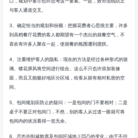
口，规划中要尽也许思考这一要素。一起，效劳流线防止
与客人通道交叉。
3、确定恰当的规划和份额：把握花费者心思很主要，许多
到高档餐厅花费的客人都期望有一个杰出的就餐空气，不
喜欢有许多人聚在一起，使就餐的氛围遭到搅扰。
4、注重维护客人的隐私：现在的方法是经过各种形式的玻
璃、镂花屏风将空间进行组合。这么不只也许添加装修
面，而且又能极好地区分区域，给客从留有相对私密的空
间。
5、包间规划应防止的疑问：一是包间的门不要相对；二是
桌子不要正对包间门，不然，别的客人从过道一眼就可将
包间内的状况看得一览无余。
6、尽也许削减散席及包间区域地上凹凸的变化：由于不但