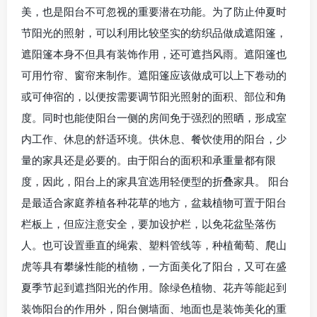
美，也是阳台不可忽视的重要潜在功能。为了防止仲夏时
节阳光的照射，可以利用比较坚实的纺织品做成遮阳篷，
遮阳篷本身不但具有装饰作用，还可遮挡风雨。遮阳篷也
可用竹帘、窗帘来制作。遮阳篷应该做成可以上下卷动的
或可伸宿的，以便按需要调节阳光照射的面积、部位和角
度。同时也能使阳台一侧的房间免于强烈的照晒，形成室
内工作、休息的舒适环境。供休息、餐饮使用的阳台，少
量的家具还是必要的。由于阳台的面积和承重量都有限
度，因此，阳台上的家具宜选用轻便型的折叠家具。 阳台
是最适合家庭养植各种花草的地方，盆栽植物可置于阳台
栏板上，但应注意安全，要加设护栏，以免花盆坠落伤
人。也可设置垂直的绳索、塑料管线等，种植葡萄、爬山
虎等具有攀缘性能的植物，一方面美化了阳台，又可在盛
夏季节起到遮挡阳光的作用。除绿色植物、花卉等能起到
装饰阳台的作用外，阳台侧墙面、地面也是装饰美化的重