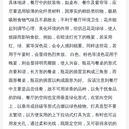
具体地讲，餐厅中的软装饰，如桌布、餐巾及窗帘等，应
尽量选用较薄的化纤类材料，因厚实的棉纺类织物，极易
吸附食物气味且不易散去，不利于餐厅环境卫生；花卉能
起到调节心理、美化环境的作用，但切忌花花绿绿，使人
烦躁而影响食欲。例如，在暗淡灯光下的晚宴，若采用
红、绿、紫等深色花，会令人感到稳重。同样这些花，若
用于午宴时，会显得热烈奔放。 白色、粉色等淡色花用于
晚宴，则会显得明亮耀眼，使人兴奋。瓶花与餐桌的形式
亦要和谐，长方形的餐桌，瓶花的插置宜构成三角形，而
圆形餐桌，瓶花的插置以构成圆形为好。 应该注意到餐厅
中主要是品尝佳肴，故不可用浓香的品种，以免干扰食品
的韵味。餐厅的空间也宜用垂直绿化形式，在竖向空间
上，以垂吊或挂碳等形式点缀以绿色植物。灯具造型不要
太繁琐，以方便实用的上下拉动式灯具为宜，有时也可运
用发光孔，通过柔和光线，既限定空间，又可获得亲切的