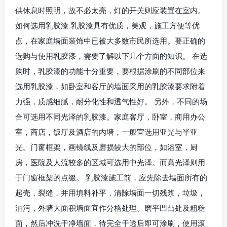
供休息时照明，故不必太亮，灯的开关则应装置在室内。
如何选用乳胶漆 乳胶漆具有优质，美观，施工方便等优
点，在家庭墙面装饰中已被大多数市民所选用。要正确的
选购与使用乳胶漆，需要了解以下几个方面的知识。 在选
购时，乳胶漆的功能十分重要，要根据涂刷的不同部位来
选用乳胶漆，如卧室和客厅的墙面采用的乳胶漆要求附着
力强，质感细腻，耐分化性和透气性好。 另外，不同的场
合可选用不同光泽的乳胶漆。家庭客厅，卧室，商用办公
室，商店，饭厅及酒店的内墙，一般宜选用亚光与半亚
光。门窗框架，画镜线及磨损较大的部位，如浴室，厨
房，医院及人流较多的区域可选用中光泽。而高光泽则用
于门窗框架的点缀。 乳胶漆施工前，应先除去墙面所有的
起壳，裂缝，并用填料补平，清除墙面一切残浆，垃圾，
油污，外墙大面积墙面宜作分格处理。磨平凹凸处及粗糙
面，然后冲洗干净墙面，待完全干透后即可涂刷，使用滚