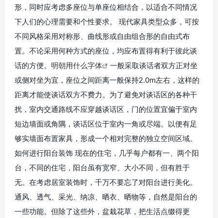
形，同时应考虑多座位与单座位相结合，以适合不同情况
下人们的心理需要和个性要求。 现代家具类型众多，可按
不同风格采用对称形、曲线形或自由组合形的自由式布
置。不论采用何种方式的座位，均应布置得有利于彼此谈
话的方便。
明朝用什么字体
一般采取谈话者双方正对坐
或侧对坐为宜，座位之间距离一般保持2.0m左右，这样的
距离才能使谈话双方不费力。为了避免对谈话区的各种干
扰，室内交通路线不应穿越谈话区，门的位置宜偏于室内
短边墙面或角隅，谈话区位于室内一角或尽端。以便有足
够实墙面布置家具，形成一个相对完整的独立空间区域。
如何进行阳台装饰 现在的住宅，几乎每户都有一、两个阳
台，不同的住宅，阳台虽有宽窄、大小不同，但有胜于
无。在考虑居室装饰时，千万不要忘了对阳台进行美化。
通风、透气、采光、纳凉、晒衣、晒物等，自然是阳台的
一些功能。但除了这些外，盆栽花草，把生活点缀得更