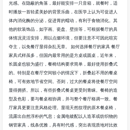
光感。在隐蔽的角落，最好能安排一只音箱，就餐时，适
时播放一首轻柔美妙的背景乐曲，在医学上认为可促进人
体内消化酶的分泌，促进胃的蠕动，有利于食物消化。其
他的软装饰品，如字画、瓷盘、壁挂等，可根据餐厅的具
体情况灵活安排，用以点缀环境，但要注意不可因此喧宾
夺主，以免餐厅显得杂乱无章。 如何选择餐厅的家具 餐厅
家具式样虽多，但国内最常用的是方桌或圆桌，近年来，
长圆桌也较为盛行，餐椅结构要求简单，最好使用折叠式
的。特别是在餐厅空间较小的情况下，折叠起不用的餐桌
椅，可有效地节省空间。否则，过大的餐桌将使餐厅空间
显得拥挤。所以，有些折叠式餐桌更受到青睐。餐椅的造
型及色彩，要与餐桌相协调，并与整个餐厅格调一致。餐
厅家具更要注意风格处理。显现天然纹理的原木餐桌椅，
流露出自然淳朴的气息；金属电镀配以人造革或纺织物的
钢管家具，线条优雅，具有时代感，突出表现质地对比效