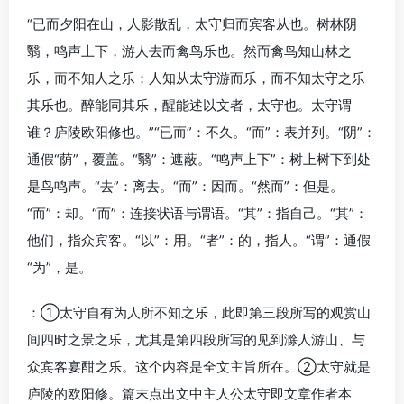
“已而夕阳在山，人影散乱，太守归而宾客从也。树林阴
翳，鸣声上下，游人去而禽鸟乐也。然而禽鸟知山林之
乐，而不知人之乐；人知从太守游而乐，而不知太守之乐
其乐也。醉能同其乐，醒能述以文者，太守也。太守谓
谁？庐陵欧阳修也。”“已而”：不久。“而”：表并列。“阴”：
通假“荫”，覆盖。“翳”：遮蔽。“鸣声上下”：树上树下到处
是鸟鸣声。“去”：离去。“而”：因而。“然而”：但是。
“而”：却。“而”：连接状语与谓语。“其”：指自己。“其”：
他们，指众宾客。“以”：用。“者”：的，指人。“谓”：通假
“为”，是。
：①太守自有为人所不知之乐，此即第三段所写的观赏山
间四时之景之乐，尤其是第四段所写的见到滁人游山、与
众宾客宴酣之乐。这个内容是全文主旨所在。②太守就是
庐陵的欧阳修。篇末点出文中主人公太守即文章作者本