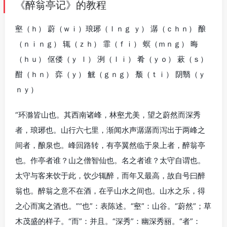
《醉翁亭记》的教程
壑（ｈ） 蔚（ｗｉ）琅琊（ｌｎｇ ｙ） 潺（ｃｈｎ） 酿
（ｎｉｎｇ） 辄（ｚｈ） 霏（ｆｉ） 螟（ｍｎｇ） 晦
（ｈｕ） 伛偻（ｙ ｌ） 洌（ｌｉ） 肴（ｙｏ） 蔌（ｓ）
酣（ｈｎ） 弈（ｙ） 觥（ｇｎｇ） 颓（ｔｉ） 阴翳（ｙ
ｎｙ）
“环滁皆山也。其西南诸峰，林壑尤美，望之蔚然而深秀
者，琅琊也。山行六七里，渐闻水声潺潺而泻出于两峰之
间者，酿泉也。峰回路转，有亭翼然临于泉上者，醉翁亭
也。作亭者谁？山之僧智仙也。名之者谁？太守自谓也。
太守与客来饮于此，饮少辄醉，而年又最高，故自号曰醉
翁也。醉翁之意不在酒，在乎山水之间也。山水之乐，得
之心而寓之酒也。”“也”：表陈述。“壑”：山谷。“蔚然”；草
木茂盛的样子。“而”：并且。“深秀”：幽深秀丽。“者”：