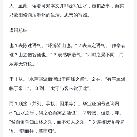
人，至此，读者可知本文并非泛写山水，虚拟故事，而实
乃欧阳修谪居滁州的生活、思想的写照。
虚词总结
也 1 表陈述语气。“环滁皆山也。” 2 表肯定语气。“作亭者
谁？山之僧智仙也。” 3 表感叹语气。“四时之景不同，而
乐亦无穷也。”
于 1 从。“水声潺潺而泻出于两峰之间”。 2 在。“有亭翼然
临于泉上”。 3 到。“太守与客来饮于此”。
而 1 顺接（并列、承接、因果等）。
毕业证编号查询网
“山水之乐，得之心而寓之酒也”。 2 转接。但是，却。
“然而禽鸟知山林之乐，而不知人之乐。” 3 连接状语与谓
语。“朝而往，暮而归”。