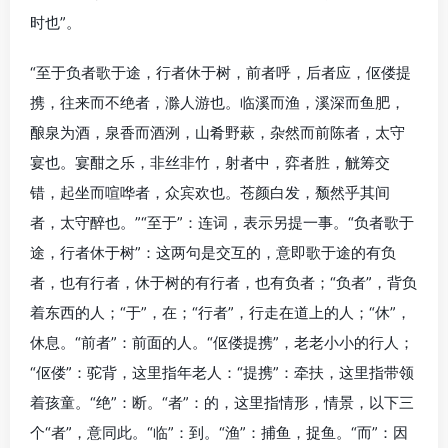
时也”。
“至于负者歌于途，行者休于树，前者呼，后者应，伛偻提
携，往来而不绝者，滁人游也。临溪而渔，溪深而鱼肥，
酿泉为酒，泉香而酒洌，山肴野蔌，杂然而前陈者，太守
宴也。宴酣之乐，非丝非竹，射者中，弈者胜，觥筹交
错，起坐而喧哗者，众宾欢也。苍颜白发，颓然乎其间
者，太守醉也。”“至于”：连词，表示另提一事。“负者歌于
途，行者休于树”：这两句是交互的，意即歌于途的有负
者，也有行者，休于树的有行者，也有负者；“负者”，背负
着东西的人；“于”，在；“行者”，行走在道上的人；“休”，
休息。“前者”：前面的人。“伛偻提携”，老老小小的行人；
“伛偻”：驼背，这里指年老人：“提携”：牵扶，这里指带领
着孩童。“绝”：断。“者”：的，这里指情形，情景，以下三
个“者”，意同此。“临”：到。“渔”：捕鱼，捉鱼。“而”：因