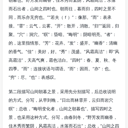
朝暮也。野芳发而幽香，佳木秀而繁阴，风霜高洁，水落
而石出者，山间之四时也。朝而往，暮而归，四时之景不
同，而乐亦无穷也。”“若夫（ｆ）”：像那。“而”：表承
接。“霏”：云气，云雾。“开”：散开，消散。“归””返回，归
聚。“穴”：洞穴。“暝”：昏暗。“晦明”：阴暗明亮。“者”：
的，这里指情形。“芳”：花卉。“发”：盛开。“幽香”：清幽
的香气。“佳”：美好，好。“秀”：茂盛。“风霜高洁”：即“风
高霜洁”，天高气爽，霜色洁白。“四时”：春、夏、秋、冬
四季。“而”：连接状语与谓语。“而”：因而。“亦”：也。
“穷”：尽。“也”：表感叹。
第二段描写山间朝暮之景，采用先分别描写，后总收说明
的方式。分写，从早到晚，“日出而林霏开，云归而岩穴
暝”；总收，“晦明变化者，山间之朝暮也”。描写四时之
景，也采用这种方式。分写，由春到冬，“野芳发而幽香，
佳木秀而繁阴，风霜高洁，水落而石出”；总收，“山间之四