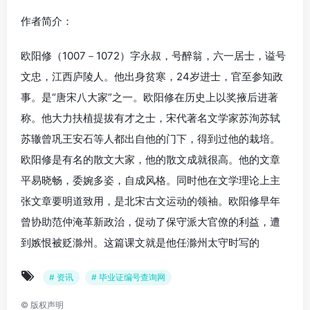
作者简介：
欧阳修（1007－1072）字永叔，号醉翁，六一居士，谥号
文忠，江西庐陵人。他出身贫寒，24岁进士，官至参知政
事。是“唐宋八大家”之一。欧阳修在历史上以奖掖后进著
称。他大力扶植提拔有才之士，宋代著名文学家苏洵苏轼
苏辙曾巩王安石等人都出自他的门下，得到过他的栽培。
欧阳修是有名的散文大家，他的散文成就很高。他的文章
平易晓畅，委婉多姿，自成风格。同时他在文学理论上主
张文章要明道致用，是北宋古文运动的领袖。欧阳修早年
曾协助范仲淹革新政治，促动了保守派大官僚的利益，遭
到嫉恨被贬滁州。这篇课文就是他任滁州太守时写的
# 资讯
# 毕业证编号查询网
©
版权声明