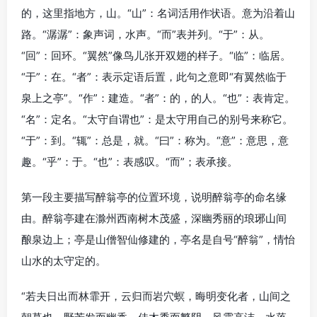
的，这里指地方，山。“山”：名词活用作状语。意为沿着山
路。“潺潺”：象声词，水声。“而”表并列。“于”：从。
“回”：回环。“翼然”像鸟儿张开双翅的样子。“临”：临居。
“于”：在。“者”：表示定语后置，此句之意即“有翼然临于
泉上之亭”。“作”：建造。“者”：的，的人。“也”：表肯定。
“名”：定名。“太守自谓也”：是太守用自己的别号来称它。
“于”：到。“辄”：总是，就。“曰”：称为。“意”：意思，意
趣。“乎”：于。“也”：表感叹。“而”；表承接。
第一段主要描写醉翁亭的位置环境，说明醉翁亭的命名缘
由。醉翁亭建在滁州西南树木茂盛，深幽秀丽的琅琊山间
酿泉边上；亭是山僧智仙修建的，亭名是自号“醉翁”，情怡
山水的太守定的。
“若夫日出而林霏开，云归而岩穴螟，晦明变化者，山间之