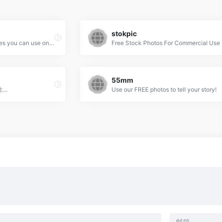
stokpic
Free high-resolution pictures you can use on your personal and commercial projects, free of copyright restrictions.
Free Stock Photos For Commercial Use
55mm
..
Use our FREE photos to tell your story!