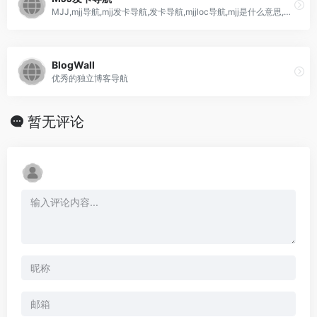
MJJ,mjj导航,mjj发卡导航,发卡导航,mjjloc导航,mjj是什么意思,mjj是什么,mjjloc,hostloc,全球主机交流论坛,office365,edu邮箱,网络加速,机场,网络加速怎么用,谷歌云二验号,aws码,github学生包,奈非月抛,azure码,世纪互联onedrive,netflix,GCP,谷歌云,校友邮箱,edu,AWS成品号
BlogWall
优秀的独立博客导航
暂无评论