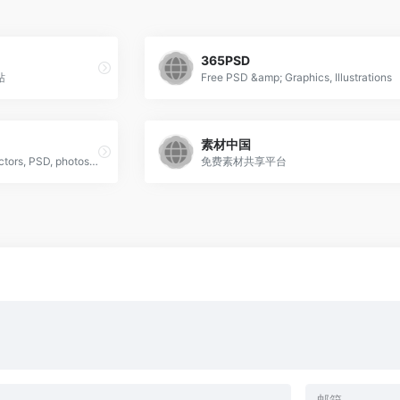
365PSD
站
Free PSD &amp; Graphics, Illustrations
素材中国
More than a million free vectors, PSD, photos and free icons.
免费素材共享平台